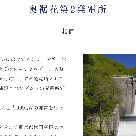
奥裾花第2発電所
北信
いにはつでんしょ 愛称：水
所では利用しきれずに、奥裾
を有効活用する発電所として
て建設されたダム式の発電所で
大出力999kWの発電を行っ
を通じて東京都世田谷区の保