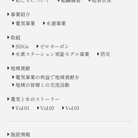
事業紹介
電気事業
水道事業
取組
SDGs
ゼロカーボン
水素ステーション
実証モデル事業
防災
地域貢献
電気事業の利益で地域貢献を
地域の皆様との交流活動
電気と水のストーリー
Vol.01
Vol.02
Vol.03
施設情報