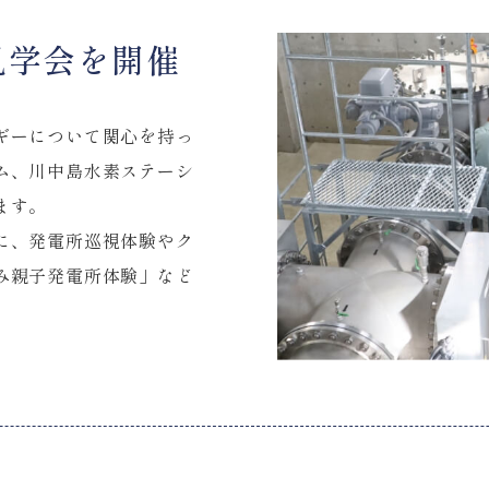
見学会を開催
ギーについて関心を持っ
ム、川中島水素ステーシ
ます。
に、発電所巡視体験やク
み親子発電所体験」など