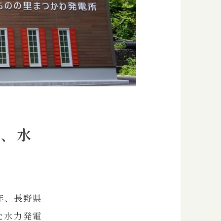
な、水
年、長野県
た水力発電