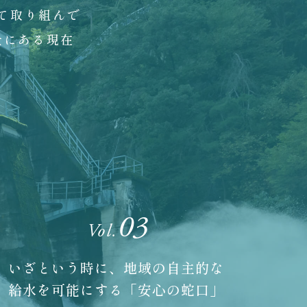
て取り組んで
景にある現在
03
Vol.
いざという時に、地域の自主的な
給水を可能にする「安心の蛇口」