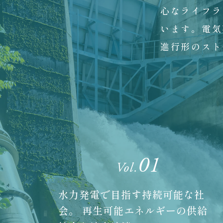
心なライフラ
います。電気
進行形のスト
01
Vol.
水力発電で目指す持続可能な社
会。 再生可能エネルギーの供給