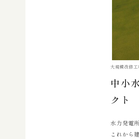
大規模改修工
中小
クト
水力発電
これから