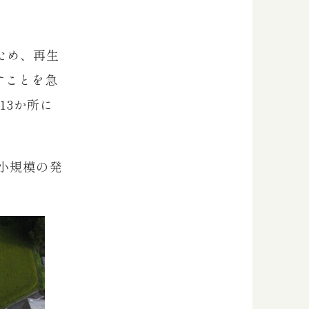
ため、再生
すことを急
13か所に
小規模の発