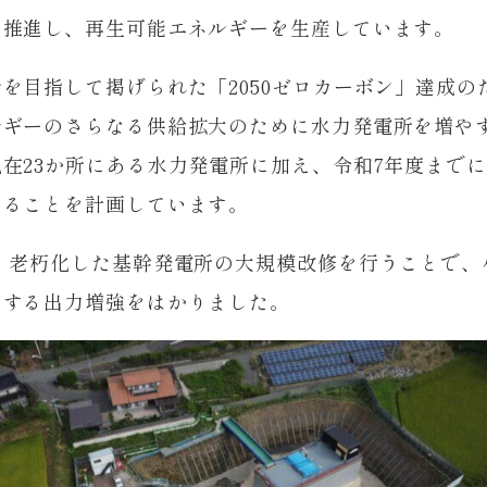
を推進し、再生可能エネルギーを生産しています。
を目指して掲げられた「2050ゼロカーボン」達成の
ルギーのさらなる供給拡大のために水力発電所を増や
在23か所にある水力発電所に加え、令和7年度までに
することを計画しています。
、 老朽化した基幹発電所の大規模改修を行うことで、
当する出力増強をはかりました。