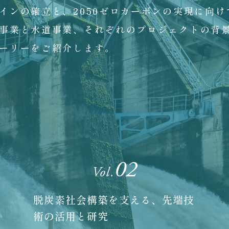
インの確立と、2050ゼロカーボンの実現に向け
事業と水道事業、それぞれのプロジェクトの背
ーリーをご紹介します。
02
Vol.
脱炭素社会構築を支える、先端技
術の活用と研究