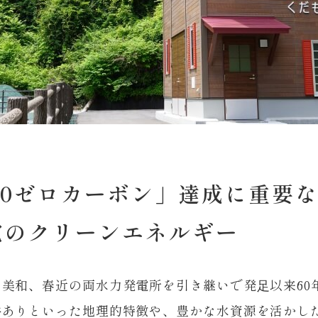
50ゼロカーボン」達成に重要
電のクリーンエネルギー
美和、春近の両水力発電所を引き継いで発⾜以来60
谷ありといった地理的特徴や、豊かな水資源を活かし