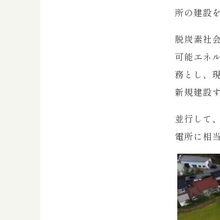
所の建設
脱炭素社会
可能エネ
務とし、現
新規建設
並行して
電所に相