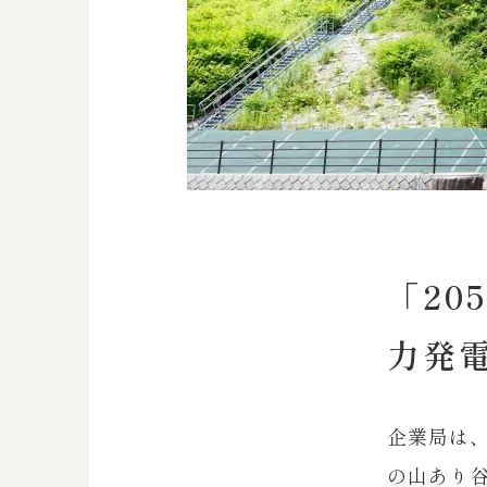
「20
力発
企業局は、
の山あり