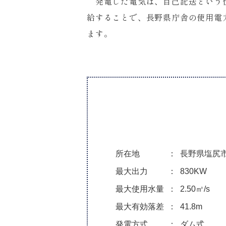
発電した電気は、自己託送という
給することで、長野県庁舎の使用電力
ます。
所在地
長野県塩尻
最大出力
830KW
最大使用水量
2.50㎥/s
最大有効落差
41.8m
発電方式
ダム式