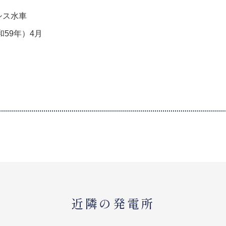
シス水車
和59年）4月
近隣の発電所