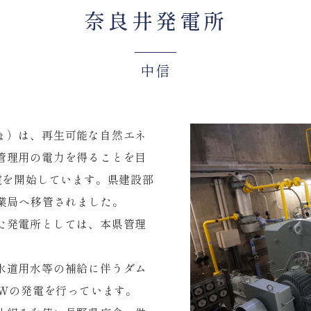
奈良井発電所
中信
ょ）は、再生可能な自然エネ
管理用の電力を得ることを目
電を開始しています。県建設部
業局へ移管されました。
た発電所としては、本県管理
水道用水等の補給に伴うダム
kWの発電を行っています。